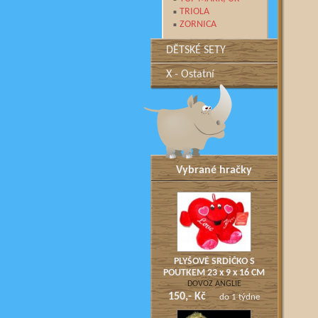
TRIOLA
ZORNICA
DĚTSKÉ SETY
X - Ostatní
Vybrané hračky
PLYŠOVÉ SRDÍČKO S
POUTKEM 23 x 9 x 16 CM
DOVOZ ANGLIE
150,- Kč
do 1 týdne