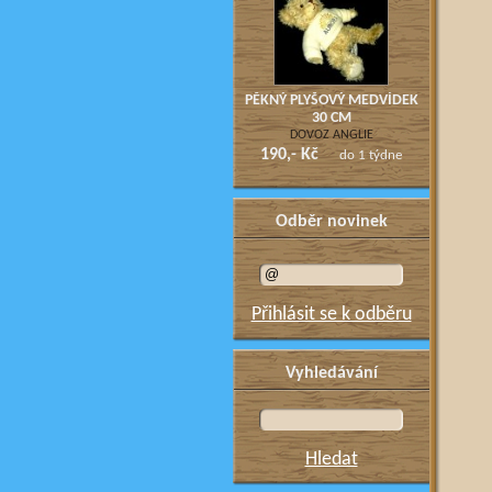
PĚKNÝ PLYŠOVÝ MEDVÍDEK
30 CM
DOVOZ ANGLIE
190,- Kč
do 1 týdne
Odběr novinek
Přihlásit se k odběru
Vyhledávání
Hledat