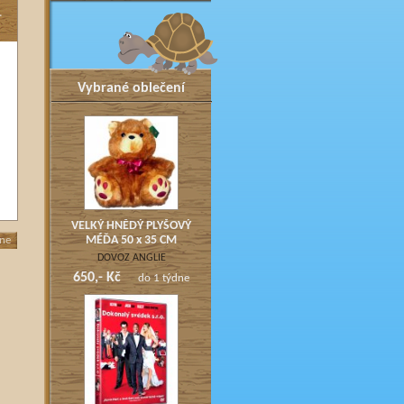
L
Vybrané oblečení
VELKÝ HNĚDÝ PLYŠOVÝ
dne
MÉĎA 50 x 35 CM
DOVOZ ANGLIE
650,- Kč
do 1 týdne