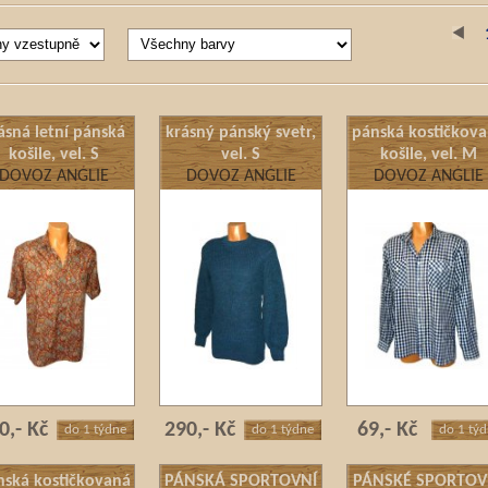
ásná letní pánská
krásný pánský svetr,
pánská kostičkov
košile, vel. S
vel. S
košile, vel. M
DOVOZ ANGLIE
DOVOZ ANGLIE
DOVOZ ANGLIE
0,- Kč
290,- Kč
69,- Kč
do 1 týdne
do 1 týdne
do 1 tý
nská kostičkovaná
PÁNSKÁ SPORTOVNÍ
PÁNSKÉ SPORTOV