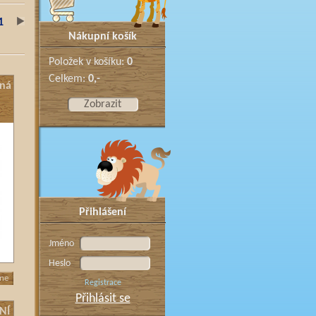
1
Nákupní košík
Položek v košíku:
0
Celkem:
0,-
aná
Zobrazit
Přihlášení
Jméno
Heslo
dne
Registrace
Přihlásit se
NÍ