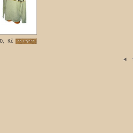
0,- Kč
do 1 týdne