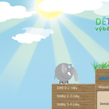
Hlavní
Děti 0-2 roky
Holky 2-3 roky
Detsk
Holky 3-4 roky