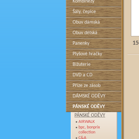
Kombinézy
Šály, čepice
Obuv dámská
Obuv dětská
15
Panenky
Plyšové hračky
Bižuterie
DVD a CD
Příze ze zásob
DÁMSKÉ ODĚVY
PÁNSKÉ ODĚVY
PÁNSKÉ ODĚVY
AIRWALK
bpc, bonprix
collection
C&A