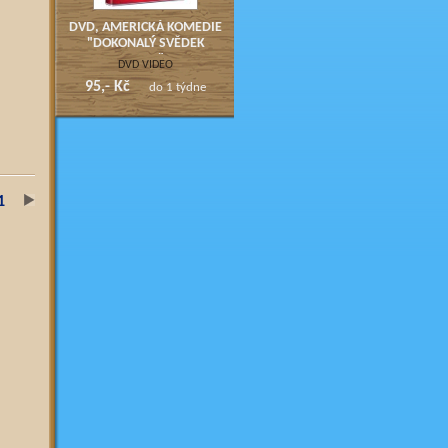
DVD, AMERICKÁ KOMEDIE
"DOKONALÝ SVĚDEK
s.r.o."
DVD VIDEO
95,- Kč
do 1 týdne
1