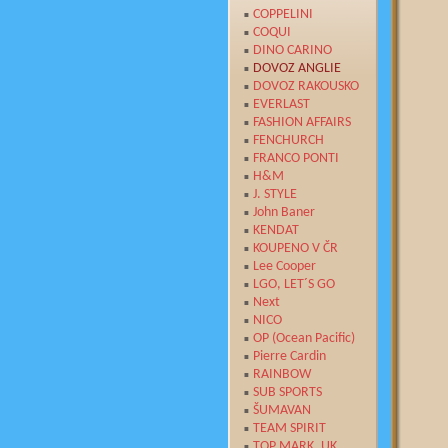
COPPELINI
COQUI
DINO CARINO
DOVOZ ANGLIE
DOVOZ RAKOUSKO
EVERLAST
FASHION AFFAIRS
FENCHURCH
FRANCO PONTI
H&M
J. STYLE
John Baner
KENDAT
KOUPENO V ČR
Lee Cooper
LGO, LET´S GO
Next
NICO
OP (Ocean Pacific)
Pierre Cardin
RAINBOW
SUB SPORTS
ŠUMAVAN
TEAM SPIRIT
TOP MARK, UK