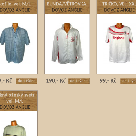
košile, vel. M/L
BUNDA/VĚTROVKA,
TRIČKO, VEL. XX
DOVOZ ANGLIE
DOVOZ ANGLIE
VEL. M
DOVOZ ANGLIE
,- Kč
190,- Kč
99,- Kč
do 1 týdne
do 1 týdne
do 1 tý
kný pánský svetr,
vel. M/L
DOVOZ ANGLIE