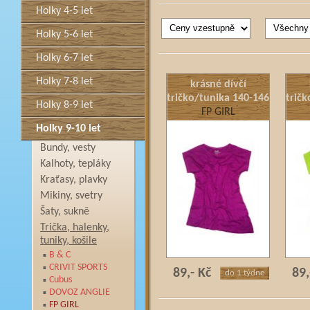
Holky 4-5 let
Holky 5-6 let
Holky 6-7 let
Holky 7-8 let
krásné dívčí
tričko/tunika 140-146
trič
Holky 8-9 let
FP GIRL
Holky 9-10 let
Bundy, vesty
Kalhoty, tepláky
Kraťasy, plavky
Mikiny, svetry
Šaty, sukně
Trička, halenky,
tuniky, košile
B & C
CRIVIT SPORTS
89,- Kč
89,
do 1 týdne
Cubus
DOVOZ ANGLIE
FP GIRL