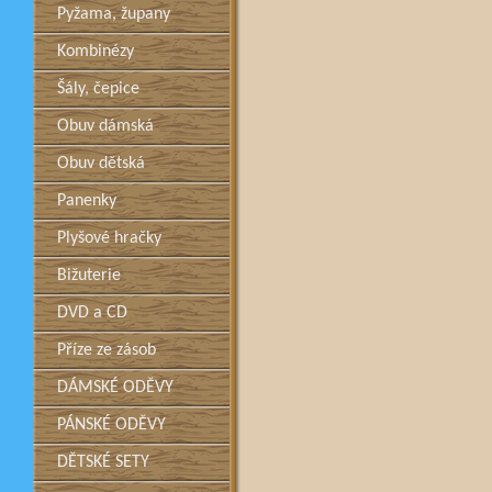
Pyžama, župany
Kombinézy
Šály, čepice
Obuv dámská
Obuv dětská
Panenky
Plyšové hračky
Bižuterie
DVD a CD
Příze ze zásob
DÁMSKÉ ODĚVY
PÁNSKÉ ODĚVY
DĚTSKÉ SETY