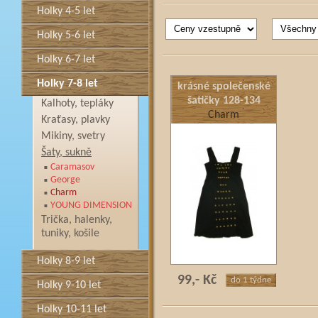
Holky 4-5 let
Holky 5-6 let
Holky 6-7 let
Holky 7-8 let
krásné společenské
šatičky 128-134
Kalhoty, tepláky
Charm
Kraťasy, plavky
Mikiny, svetry
Šaty, sukně
Caramasov
George
Charm
YOUNG DIMENSION
Trička, halenky,
tuniky, košile
Holky 8-9 let
99,- Kč
do 1 týdne
Holky 9-10 let
Holky 10-11 let