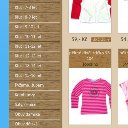
Kluci 7-8 let
Kluci 8-9 let
Kluci 9-10 let
Kluci 10-11 let
59,- Kč
54,
do 1 týdne
Kluci 11-12 let
pěkné dívčí tričko 98-
pěkn
Kluci 12-13 let
104
Topolino
SM
Kluci 13-14 let
Kluci 15-16 let
Pyžama, župany
Kombinézy
Šály, čepice
Obuv dámská
Obuv dětská