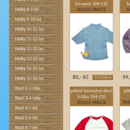
lurexem 104-110
t
Holky 8-9 let
DOVOZ ANGLIE
D
Holky 9-10 let
Holky 10-11 let
Holky 11-12 let
Holky 12-13 let
Holky 13-14 let
Holky 14-15 let
80,- Kč
99,
do 1 týdne
Holky 15-16 let
Kluci 2-3 roky
pěkné bavlněné dívčí
pěk
tričko 104-110
Kluci 3-4 roky
DOVOZ ANGLIE
PRI
Kluci 4-5 let
Kluci 5-6 let
Kluci 6-7 let