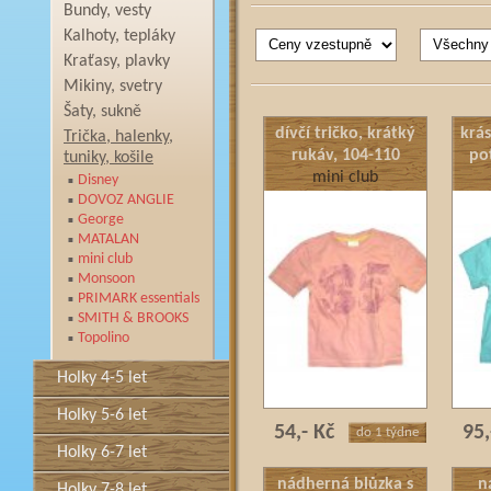
Bundy, vesty
Kalhoty, tepláky
Kraťasy, plavky
Mikiny, svetry
Šaty, sukně
dívčí tričko, krátký
krás
Trička, halenky,
rukáv, 104-110
po
tuniky, košile
mini club
Disney
DOVOZ ANGLIE
George
MATALAN
mini club
Monsoon
PRIMARK essentials
SMITH & BROOKS
Topolino
Holky 4-5 let
Holky 5-6 let
54,- Kč
95,
do 1 týdne
Holky 6-7 let
nádherná blůzka s
n
Holky 7-8 let