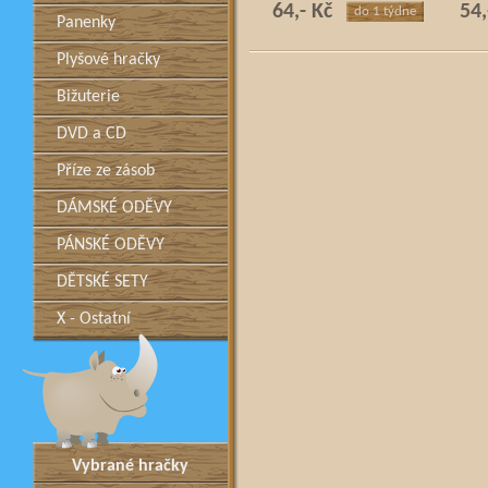
64,- Kč
54,
do 1 týdne
Panenky
Plyšové hračky
Bižuterie
DVD a CD
Příze ze zásob
DÁMSKÉ ODĚVY
PÁNSKÉ ODĚVY
DĚTSKÉ SETY
X - Ostatní
Vybrané hračky