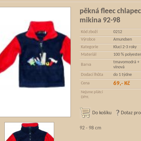
pěkná fleec chlape
mikina 92-98
Kód zboží
0212
Výrobce
Amundsen
Kategorie
Kluci 2-3 roky
Materiál
100 % polyeste
tmavomodrá +
Barva
vínová
Dodací lhůta
do 1 týdne
69,- Kč
Cena
Nejsme plátci
DPH.
Do košíku
Dotaz pro
92 - 98 cm