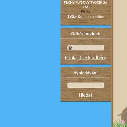
PĚKNÝ PLYŠOVÝ TYGŘÍK 26
CM
Disney
190,- Kč
do 1 týdne
Odběr novinek
Přihlásit se k odběru
Vyhledávání
Hledat