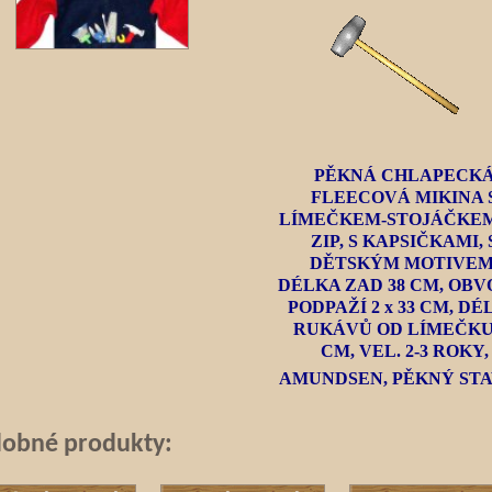
PĚKNÁ CHLAPECK
FLEECOVÁ MIKINA 
LÍMEČKEM-STOJÁČKE
ZIP, S KAPSIČKAMI, 
DĚTSKÝM MOTIVEM
DÉLKA ZAD 38 CM, OBV
PODPAŽÍ 2 x 33 CM, DÉ
RUKÁVŮ OD LÍMEČKU
CM, VEL. 2-3 ROKY,
AMUNDSEN, PĚKNÝ ST
obné produkty: