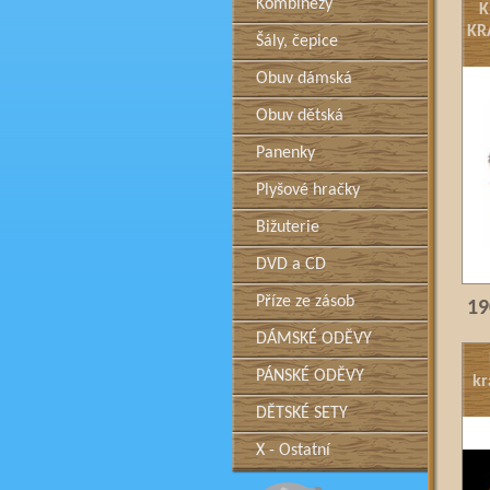
Kombinézy
K
KR
Šály, čepice
Obuv dámská
Obuv dětská
Panenky
Plyšové hračky
Bižuterie
DVD a CD
Příze ze zásob
19
DÁMSKÉ ODĚVY
PÁNSKÉ ODĚVY
kr
DĚTSKÉ SETY
X - Ostatní