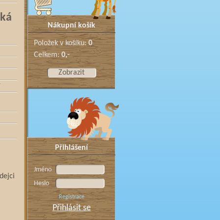
cká
Nákupní košík
Položek v košíku:
0
Celkem:
0,-
Zobrazit
r
Přihlášení
Jméno
dejci
Heslo
Registrace
Přihlásit se