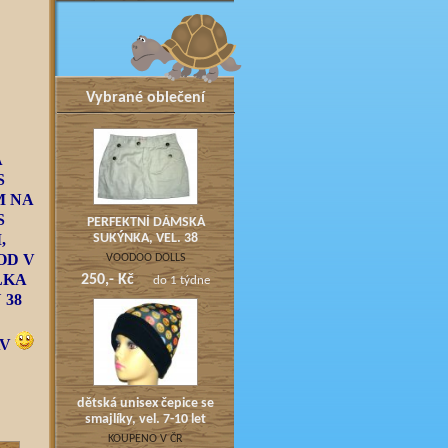
Vybrané oblečení
Á
S
M NA
S
PERFEKTNÍ DÁMSKÁ
,
SUKÝNKA, VEL. 38
OD V
VOODOO DOLLS
LKA
250,- Kč
do 1 týdne
 38
AV
dětská unisex čepice se
smajlíky, vel. 7-10 let
KOUPENO V ČR