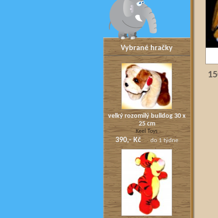
Vybrané hračky
15
velký rozomilý bulldog 30 x
25 cm
Keel Toys
390,- Kč
do 1 týdne