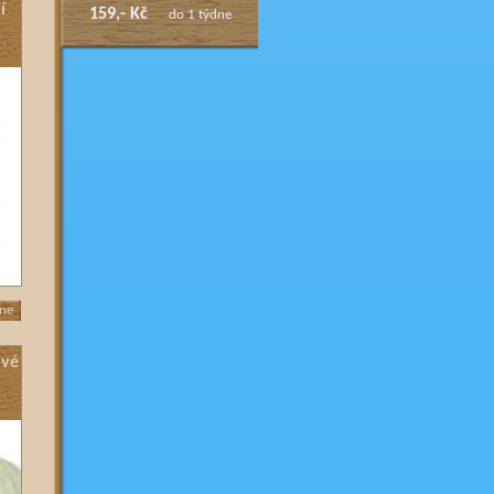
í
159,- Kč
do 1 týdne
dne
ové