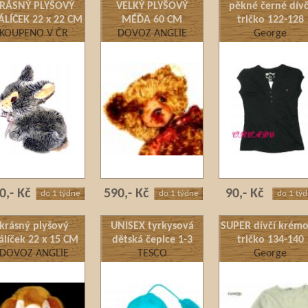
RÁSNÝ PLYŠOVÝ
VELKÝ PLYŠOVÝ
pěkné černé dívč
ÁLÍČEK 22 x 22 CM
MÉĎA 60 CM
tričko 122-128
KOUPENO V ČR
DOVOZ ANGLIE
George
0,- Kč
590,- Kč
90,- Kč
do 1 týdne
do 1 týdne
do 1 tý
krásný plyšový
UNISEX tyrkysová
SUPER dívčí krém
álíček 22 x 15 CM
dětská čepice 1-3
tričko 134-140
DOVOZ ANGLIE
TESCO
roky
George